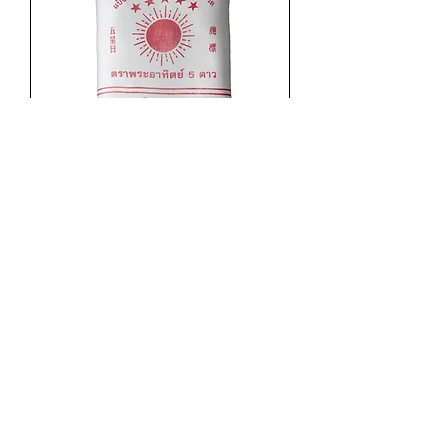
แป้งมันตราพระอาทิตย์แดง 30kg
ราคา
฿750.00
แป้งสำหรับอาหาร ทำอาหาร แป้งมัน ทำขนม
แป้งมันสำปะหลัง
Email:
official@bigtree15.com
Line:
@bigtree15.com
Tel:
02-4082051
ถึง 2 (ต่อ 13) | Fax:
02-4082050